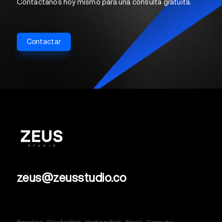
Contáctanos hoy mismo para una consulta gratuita.
Contactar
zeus@zeusstudio.co
Branding
Diseño Web
Hosting Web
Email
Contacto