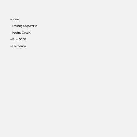
– Zeus
– Branding Corporativo
– Hosting CloudX
– Email 50 GB
– Escríbenos